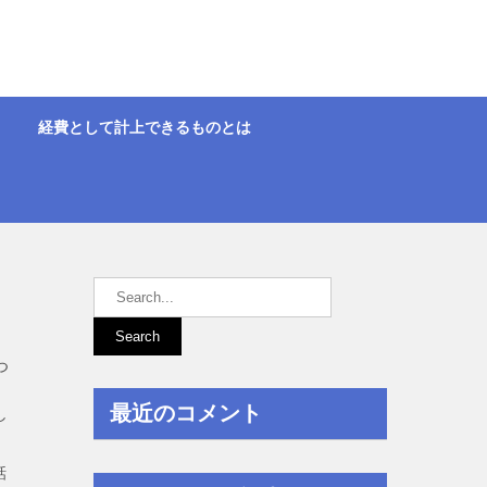
経費として計上できるものとは
つ
最近のコメント
し
話