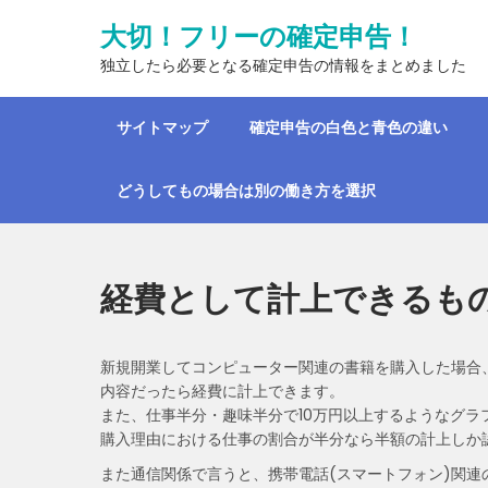
Skip
大切！フリーの確定申告！
to
content
独立したら必要となる確定申告の情報をまとめました
サイトマップ
確定申告の白色と青色の違い
どうしてもの場合は別の働き方を選択
経費として計上できるも
新規開業してコンピューター関連の書籍を購入した場合
内容だったら経費に計上できます。
また、仕事半分・趣味半分で10万円以上するようなグ
購入理由における仕事の割合が半分なら半額の計上しか
また通信関係で言うと、携帯電話(スマートフォン)関連